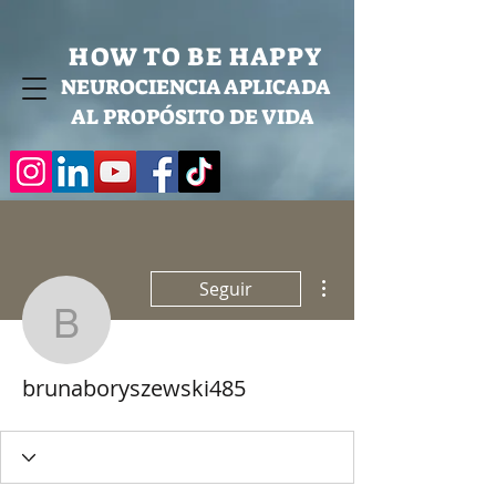
HOW TO BE HAPPY
NEUROCIENCIA APLICADA
AL PROPÓSITO DE VIDA
Más acciones
Seguir
brunaboryszewski485
brunaboryszewski485