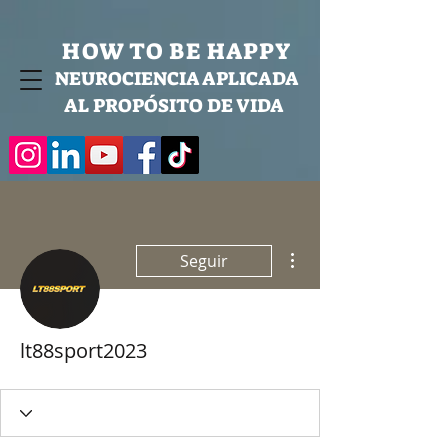
HOW TO BE HAPPY
NEUROCIENCIA APLICADA
AL PROPÓSITO DE VIDA
Más acciones
Seguir
lt88sport2023