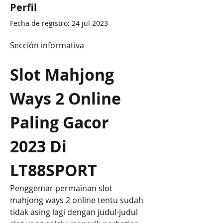
Perfil
Fecha de registro: 24 jul 2023
Sección informativa
Slot Mahjong 
Ways 2 Online 
Paling Gacor 
2023 Di 
LT88SPORT
Penggemar permainan slot 
mahjong ways 2 online tentu sudah 
tidak asing lagi dengan judul-judul 