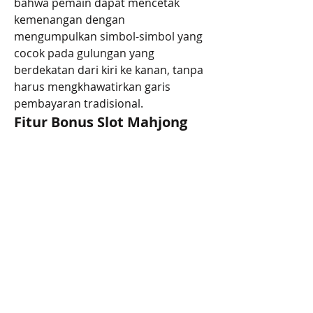
bahwa pemain dapat mencetak 
kemenangan dengan 
mengumpulkan simbol-simbol yang 
cocok pada gulungan yang 
berdekatan dari kiri ke kanan, tanpa 
harus mengkhawatirkan garis 
pembayaran tradisional.
Fitur Bonus Slot Mahjong 
Ways 2
Salah satu daya tarik utama dari slot 
Mahjong Ways 2 adalah fitur bonus 
yang menggembirakan. Berikut 
adalah beberapa fitur bonus yang 
dapat dinikmati pemain:
Free Spins:
 Fitur ini diaktifkan 
ketika tiga atau lebih simbol 
scatter muncul di gulungan. 
Pemain akan mendapatkan 