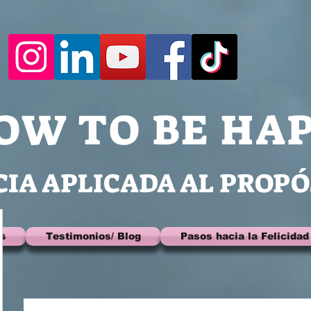
OW TO BE HA
IA APLICADA AL PROPÓ
os
Testimonios/ Blog
Pasos hacia la Felicidad