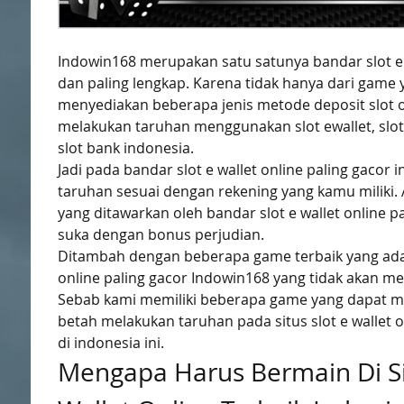
Indowin168 merupakan satu satunya bandar slot e w
dan paling lengkap. Karena tidak hanya dari game 
menyediakan beberapa jenis metode deposit slot on
melakukan taruhan menggunakan slot ewallet, slot 
slot bank indonesia.
Jadi pada bandar slot e wallet online paling gacor
taruhan sesuai dengan rekening yang kamu miliki.
yang ditawarkan oleh bandar slot e wallet online p
suka dengan bonus perjudian. 
Ditambah dengan beberapa game terbaik yang ada p
online paling gacor Indowin168 yang tidak akan 
Sebab kami memiliki beberapa game yang dapat 
betah melakukan taruhan pada situs slot e wallet o
di indonesia ini.
Mengapa Harus Bermain Di Sit