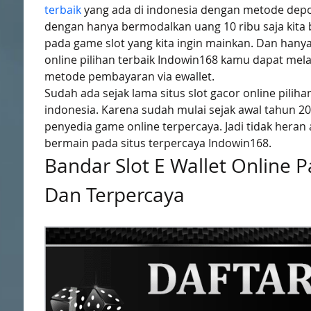
terbaik
 yang ada di indonesia dengan metode depo
dengan hanya bermodalkan uang 10 ribu saja kita 
pada game slot yang kita ingin mainkan. Dan hanya 
online pilihan terbaik Indowin168 kamu dapat mel
metode pembayaran via ewallet.
Sudah ada sejak lama situs slot gacor online piliha
indonesia. Karena sudah mulai sejak awal tahun 20
penyedia game online terpercaya. Jadi tidak heran
bermain pada situs terpercaya Indowin168.
Bandar Slot E Wallet Online P
Dan Terpercaya