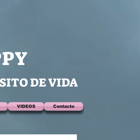
PPY
SITO DE VIDA
VIDEOS
Contacto